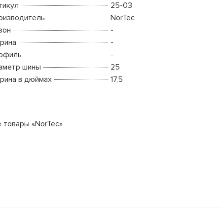
тикул
25-03
оизводитель
NorTec
зон
-
рина
-
офиль
-
аметр шины
25
рина в дюймах
17,5
е товары «NorTec»