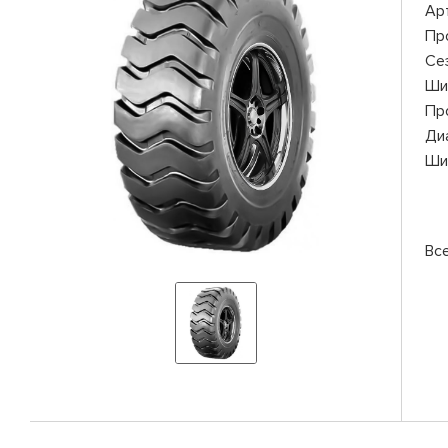
Ар
Пр
Се
Ши
Пр
Ди
Ши
Вс