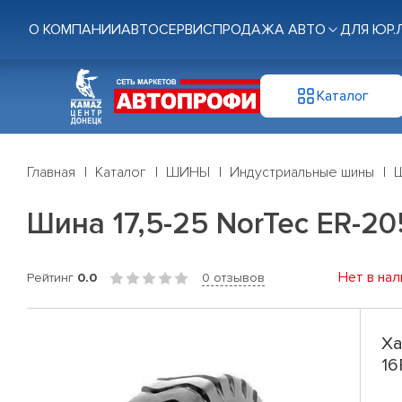
О КОМПАНИИ
АВТОСЕРВИС
ПРОДАЖА АВТО
ДЛЯ ЮР.
Каталог
Главная
Каталог
ШИНЫ
Индустриальные шины
Ш
Шина 17,5-25 NorTec ER-20
Нет в нал
Рейтинг
0.0
0 отзывов
Ха
16