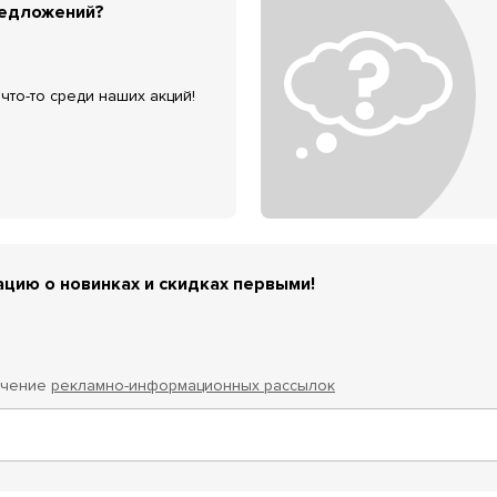
редложений?
что-то среди наших акций!
цию о новинках и скидках первыми!
учение
рекламно-информационных рассылок