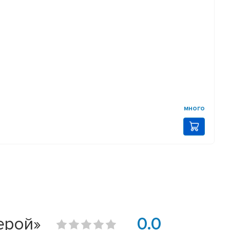
много
ерой»
0.0