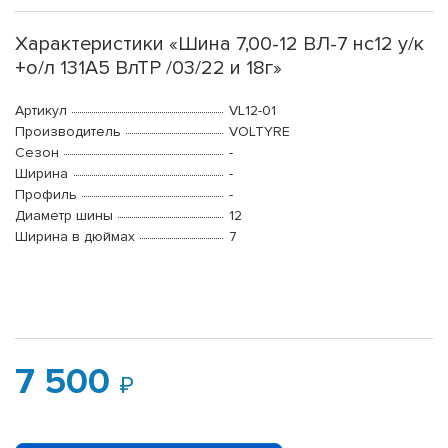
Характеристики «Шина 7,00-12 ВЛ-7 нс12 у/к
+о/л 131A5 ВлТР /03/22 и 18г»
Артикул
VL12-01
Производитель
VOLTYRE
Сезон
-
Ширина
-
Профиль
-
Диаметр шины
12
Ширина в дюймах
7
7 500