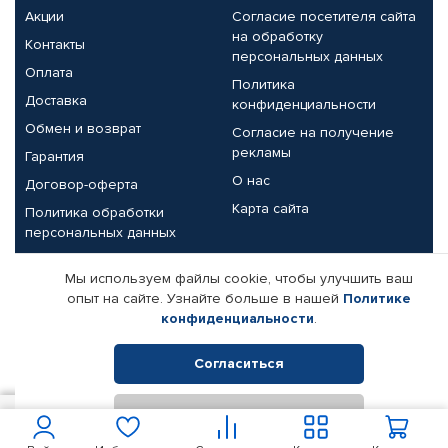
Акции
Согласие посетителя сайта
на обработку
Контакты
персональных данных
Оплата
Политика
Доставка
конфиденциальности
Обмен и возврат
Согласие на получение
рекламы
Гарантия
О нас
Договор-оферта
Карта сайта
Политика обработки
персональных данных
Партнерам
Мы используем файлы cookie, чтобы улучшить ваш
опыт на сайте. Узнайте больше в нашей
Политике
Корпоративным клиентам
Реквизиты компании
конфиденциальности
.
Поставщикам
Согласиться
Отклонить
© КАМАЗ ЦЕНТР ДОНЕЦК, 2015-2026. Все права защищены.
850
В корзину
Интернет-магазин автомобильных товаров Автопрофи.