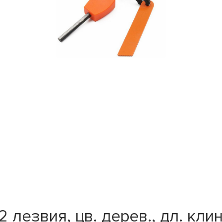
 лезвия, цв. дерев., дл. кли