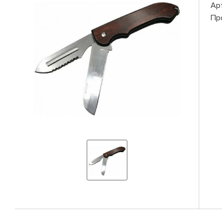
Ар
Пр