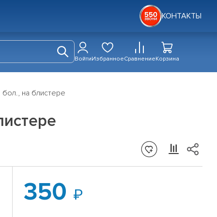
КОНТАКТЫ
Войти
Избранное
Сравнение
Корзина
 бол., на блистере
листере
350