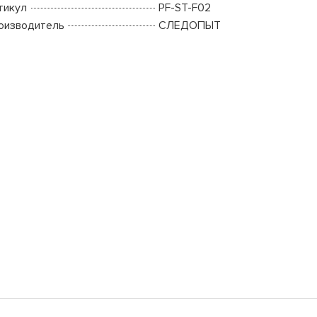
тикул
PF-ST-F02
оизводитель
СЛЕДОПЫТ