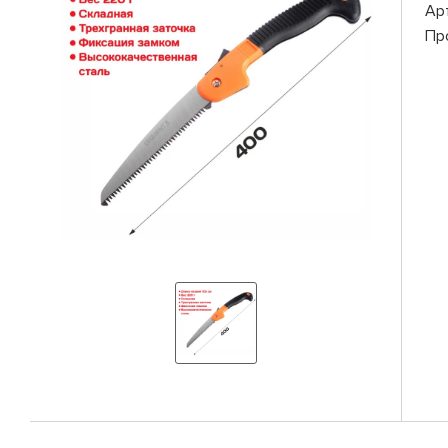
Ар
Пр