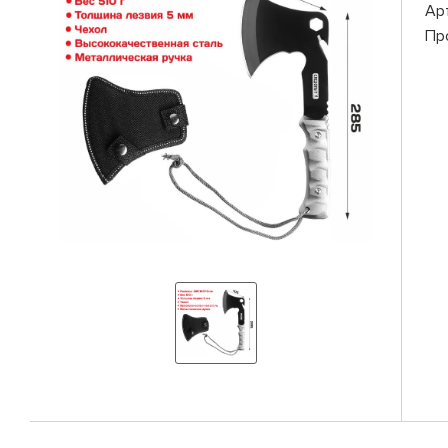
Ар
Пр