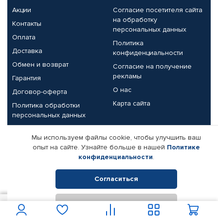
Акции
Согласие посетителя сайта
на обработку
Контакты
персональных данных
Оплата
Политика
Доставка
конфиденциальности
Обмен и возврат
Согласие на получение
рекламы
Гарантия
О нас
Договор-оферта
Карта сайта
Политика обработки
персональных данных
Партнерам
Мы используем файлы cookie, чтобы улучшить ваш
опыт на сайте. Узнайте больше в нашей
Политике
Корпоративным клиентам
Реквизиты компании
конфиденциальности
.
Поставщикам
Согласиться
Отклонить
© КАМАЗ ЦЕНТР ДОНЕЦК, 2015-2026. Все права защищены.
100
В корзину
Интернет-магазин автомобильных товаров Автопрофи.