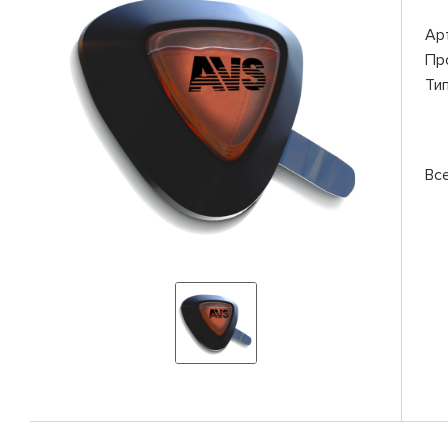
Ар
Пр
Ти
Вс