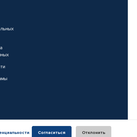
альных
на
нных
сти
амы
енциальности
.
Согласиться
Отклонить