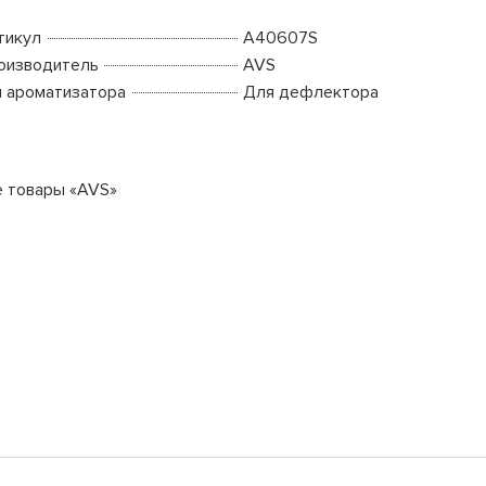
тикул
A40607S
оизводитель
AVS
п ароматизатора
Для дефлектора
е товары «AVS»