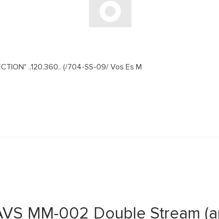
ION" ..120.360.. (/704-SS-09/ Vos Es M
VS MM-002 Double Stream (ар