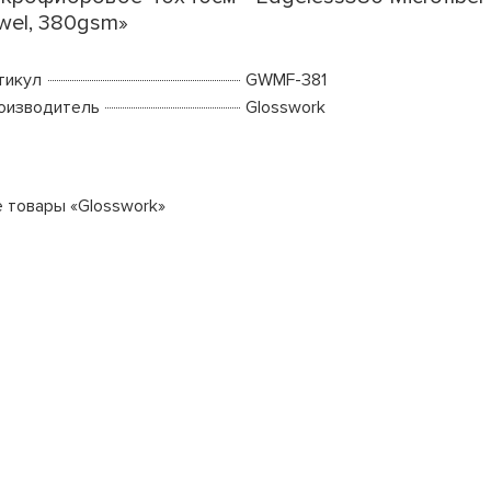
wel, 380gsm»
тикул
GWMF-381
оизводитель
Glosswork
е товары «Glosswork»