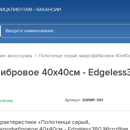
ЛИЦ
КЛИЕНТАМ
ВАКАНСИИ
инг аксессуары
Полотенце серый, микрофибровое 40x40см 
бровое 40x40см - Edgeless38
Артикул:
GWMF-381
аличии
рактеристики «Полотенце серый,
крофибровое 40x40см - Edgeless380 Microfiber