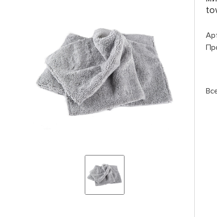
to
Ар
Пр
Вс