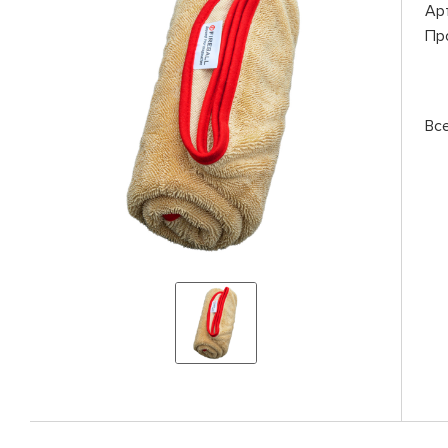
Ар
Пр
Вс