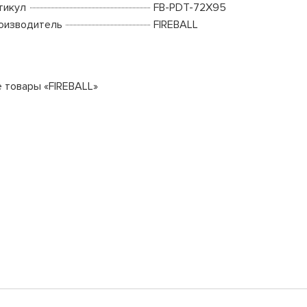
тикул
FB-PDT-72X95
оизводитель
FIREBALL
е товары «FIREBALL»