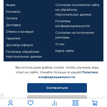
Акции
Согласие посетителя сайта
на обработку
Контакты
персональных данных
Оплата
Политика
Доставка
конфиденциальности
Обмен и возврат
Согласие на получение
рекламы
Гарантия
О нас
Договор-оферта
Карта сайта
Политика обработки
персональных данных
Партнерам
Мы используем файлы cookie, чтобы улучшить ваш
опыт на сайте. Узнайте больше в нашей
Политике
Корпоративным клиентам
Реквизиты компании
конфиденциальности
.
Поставщикам
Согласиться
Отклонить
© КАМАЗ ЦЕНТР ДОНЕЦК, 2015-2026. Все права защищены.
450
В корзину
Интернет-магазин автомобильных товаров Автопрофи.