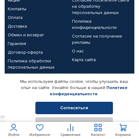
Акции
Согласие посетителя сайта
на обработку
Контакты
персональных данных
Оплата
Политика
Доставка
конфиденциальности
Обмен и возврат
Согласие на получение
рекламы
Гарантия
О нас
Договор-оферта
Карта сайта
Политика обработки
персональных данных
Партнерам
Мы используем файлы cookie, чтобы улучшить ваш
опыт на сайте. Узнайте больше в нашей
Политике
Корпоративным клиентам
Реквизиты компании
конфиденциальности
.
Поставщикам
Согласиться
Отклонить
© КАМАЗ ЦЕНТР ДОНЕЦК, 2015-2026. Все права защищены.
100
В корзину
Интернет-магазин автомобильных товаров Автопрофи.
Войти
Избранное
Сравнение
Каталог
Корзина