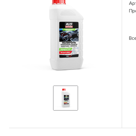
Ар
Пр
Вс