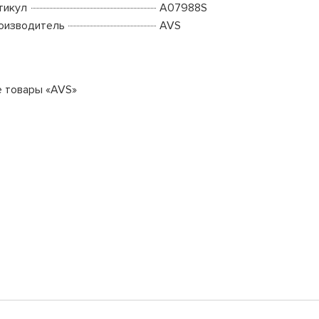
тикул
A07988S
оизводитель
AVS
е товары «AVS»