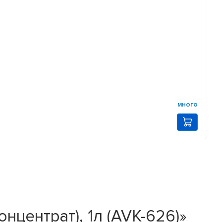
много
центрат), 1л (AVK-626)»