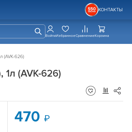
КОНТАКТЫ
Войти
Избранное
Сравнение
Корзина
л (AVK-626)
 1л (AVK-626)
470
и