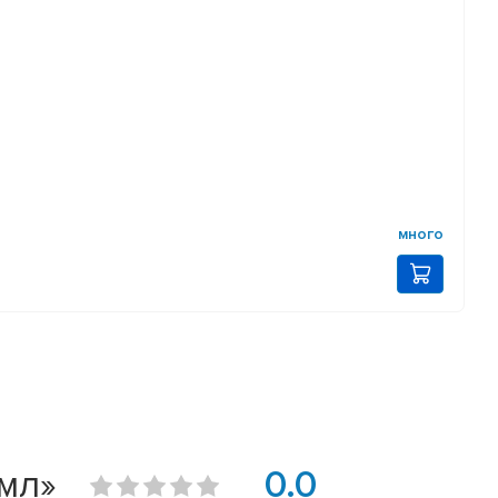
много
0мл»
0.0