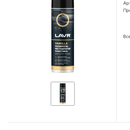
Ар
Пр
Вс