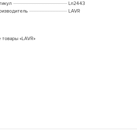
тикул
Ln2443
оизводитель
LAVR
е товары «LAVR»