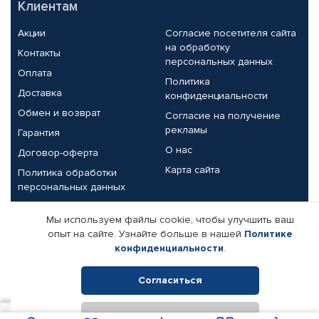
Клиентам
Акции
Согласие посетителя сайта
на обработку
Контакты
персональных данных
Оплата
Политика
Доставка
конфиденциальности
Обмен и возврат
Согласие на получение
рекламы
Гарантия
О нас
Договор-оферта
Карта сайта
Политика обработки
персональных данных
Партнерам
Мы используем файлы cookie, чтобы улучшить ваш
опыт на сайте. Узнайте больше в нашей
Политике
Корпоративным клиентам
Реквизиты компании
конфиденциальности
.
Поставщикам
Согласиться
Отклонить
© КАМАЗ ЦЕНТР ДОНЕЦК, 2015-2026. Все права защищены.