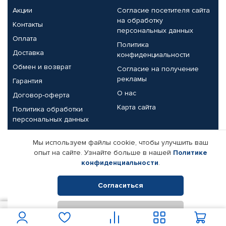
Акции
Согласие посетителя сайта
на обработку
Контакты
персональных данных
Оплата
Политика
Доставка
конфиденциальности
Обмен и возврат
Согласие на получение
рекламы
Гарантия
О нас
Договор-оферта
Карта сайта
Политика обработки
персональных данных
Партнерам
Мы используем файлы cookie, чтобы улучшить ваш
опыт на сайте. Узнайте больше в нашей
Политике
Корпоративным клиентам
Реквизиты компании
конфиденциальности
.
Поставщикам
Согласиться
Отклонить
© КАМАЗ ЦЕНТР ДОНЕЦК, 2015-2026. Все права защищены.
150
В корзину
Интернет-магазин автомобильных товаров Автопрофи.