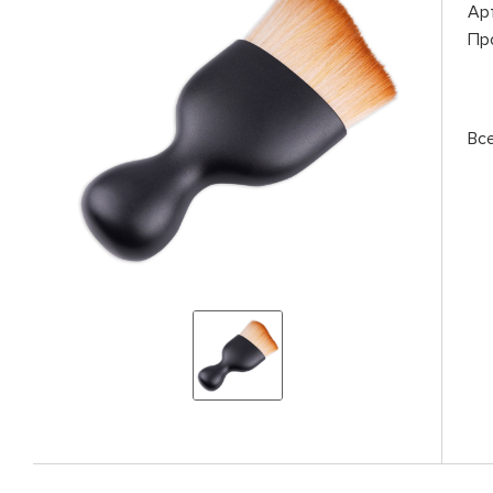
Ар
Пр
Вс