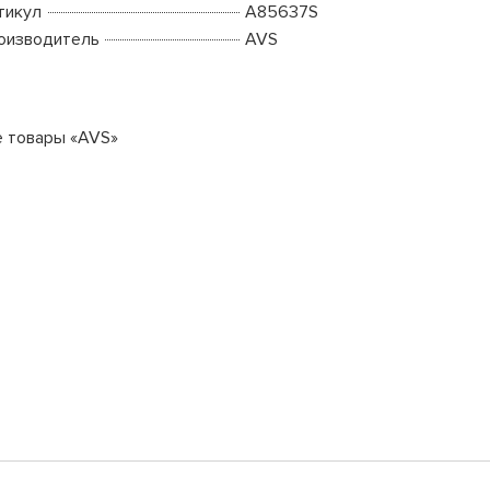
тикул
A85637S
оизводитель
AVS
е товары «AVS»