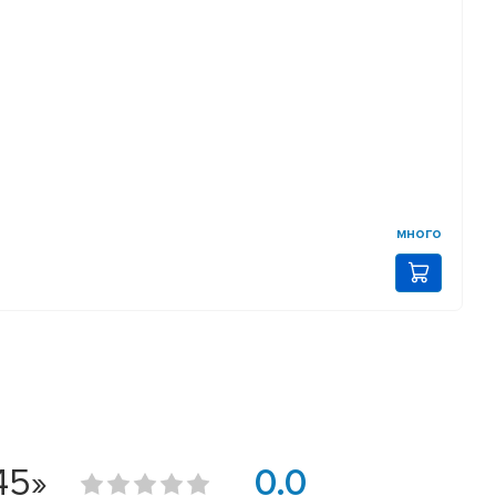
много
45»
0.0