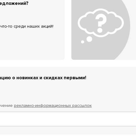
редложений?
что-то среди наших акций!
цию о новинках и скидках первыми!
учение
рекламно-информационных рассылок