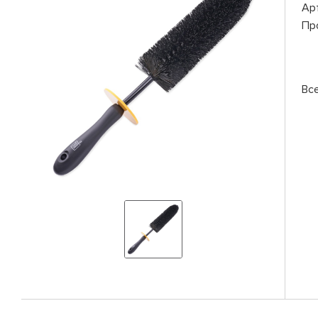
Ар
Пр
Вс