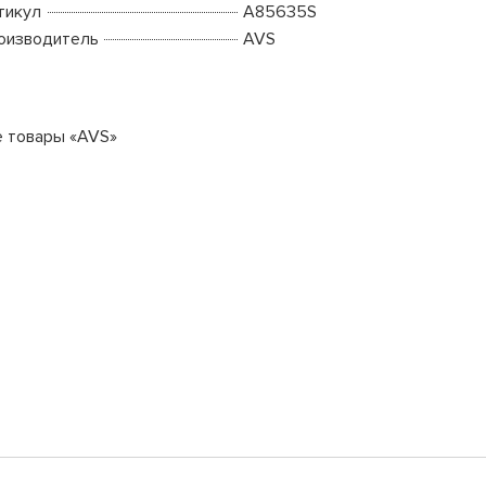
тикул
A85635S
оизводитель
AVS
е товары «AVS»