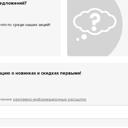
редложений?
что-то среди наших акций!
цию о новинках и скидках первыми!
учение
рекламно-информационных рассылок