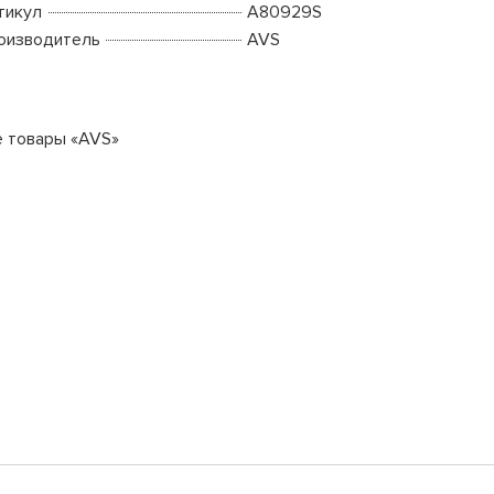
тикул
A80929S
оизводитель
AVS
е товары «AVS»