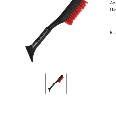
Ар
Пр
Вс