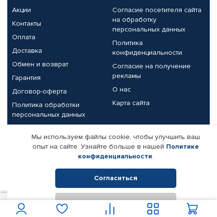
Акции
Согласие посетителя сайта
на обработку
Контакты
персональных данных
Оплата
Политика
Доставка
конфиденциальности
Обмен и возврат
Согласие на получение
рекламы
Гарантия
О нас
Договор-оферта
Карта сайта
Политика обработки
персональных данных
Партнерам
Мы используем файлы cookie, чтобы улучшить ваш
опыт на сайте. Узнайте больше в нашей
Политике
Корпоративным клиентам
Реквизиты компании
конфиденциальности
.
Поставщикам
Согласиться
Отклонить
© КАМАЗ ЦЕНТР ДОНЕЦК, 2015-2026. Все права защищены.
200
В корзину
Интернет-магазин автомобильных товаров Автопрофи.