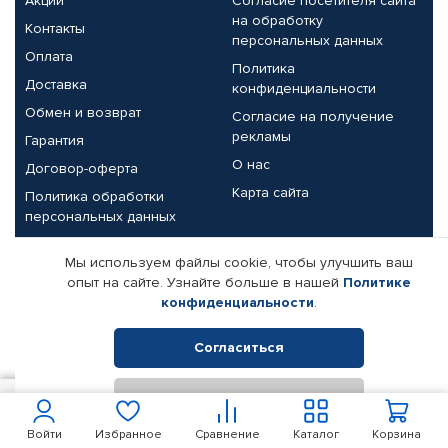
Акции
Согласие посетителя сайта
на обработку
Контакты
персональных данных
Оплата
Политика
Доставка
конфиденциальности
Обмен и возврат
Согласие на получение
рекламы
Гарантия
О нас
Договор-оферта
Карта сайта
Политика обработки
персональных данных
Партнерам
Мы используем файлы cookie, чтобы улучшить ваш
опыт на сайте. Узнайте больше в нашей
Политике
Корпоративным клиентам
Реквизиты компании
конфиденциальности
.
Поставщикам
Согласиться
Отклонить
© КАМАЗ ЦЕНТР ДОНЕЦК, 2015-2026. Все права защищены.
500
В корзину
Интернет-магазин автомобильных товаров Автопрофи.
Войти
Избранное
Сравнение
Каталог
Корзина