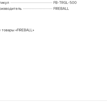
тикул
FB-TRGL-500
оизводитель
FIREBALL
е товары «FIREBALL»