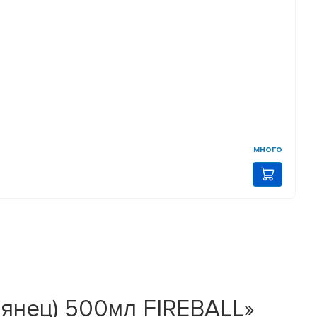
много
лянец) 500мл FIREBALL»