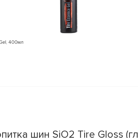
Gel, 400мл
итка шин SiO2 Tire Gloss (г