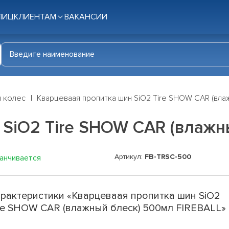
ЛИЦ
КЛИЕНТАМ
ВАКАНСИИ
я колес
Кварцеваая пропитка шин SiO2 Tire SHOW CAR (вла
 SiO2 Tire SHOW CAR (влажн
Артикул:
FB-TRSС-500
канчивается
рактеристики «Кварцеваая пропитка шин SiO2
re SHOW CAR (влажный блеск) 500мл FIREBALL»