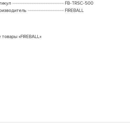
тикул
FB-TRSС-500
оизводитель
FIREBALL
е товары «FIREBALL»