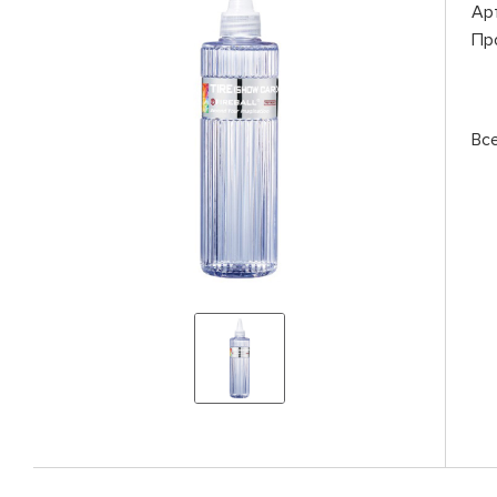
Ар
Пр
Вс