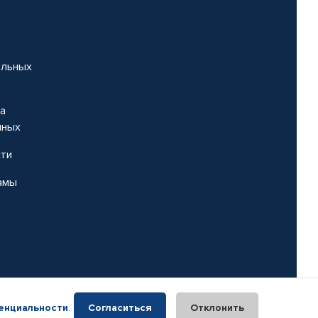
альных
на
нных
сти
амы
енциальности
.
Согласиться
Отклонить