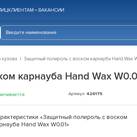
ЛИЦ
КЛИЕНТАМ
ВАКАНСИИ
я кузова
Защитный полироль с воском карнауба Hand Wax W
ком карнауба Hand Wax W0.0
Артикул:
426175
канчивается
рактеристики «Защитный полироль с воском
рнауба Hand Wax W0.01»