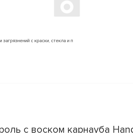
 загрязнений с краски, стекла и п
оль с воском карнауба Han