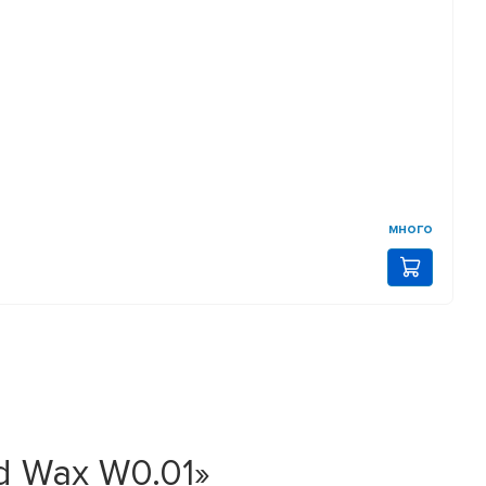
много
d Wax W0.01»