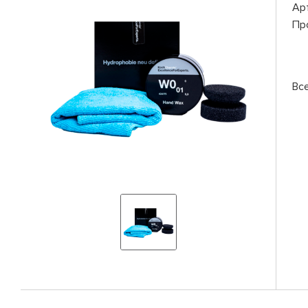
Ар
Пр
Вс