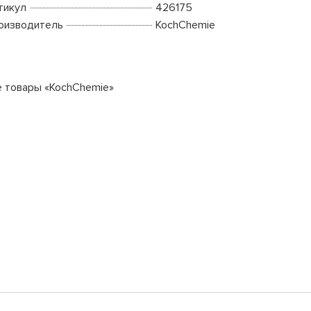
тикул
426175
оизводитель
KochChemie
е товары «KochChemie»