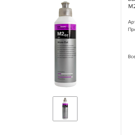
M2
Ар
Пр
Вс