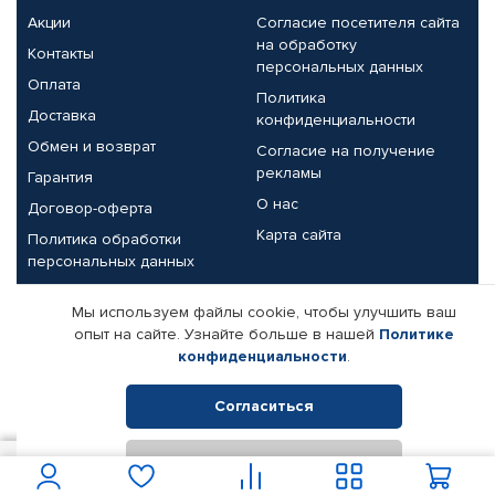
Акции
Согласие посетителя сайта
на обработку
Контакты
персональных данных
Оплата
Политика
Доставка
конфиденциальности
Обмен и возврат
Согласие на получение
рекламы
Гарантия
О нас
Договор-оферта
Карта сайта
Политика обработки
персональных данных
Партнерам
Мы используем файлы cookie, чтобы улучшить ваш
опыт на сайте. Узнайте больше в нашей
Политике
Корпоративным клиентам
Реквизиты компании
конфиденциальности
.
Поставщикам
Согласиться
Отклонить
© КАМАЗ ЦЕНТР ДОНЕЦК, 2015-2026. Все права защищены.
1 950
В корзину
Интернет-магазин автомобильных товаров Автопрофи.