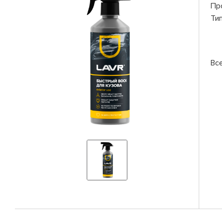
Пр
Ти
Вс