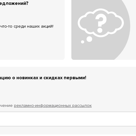
редложений?
что-то среди наших акций!
цию о новинках и скидках первыми!
учение
рекламно-информационных рассылок