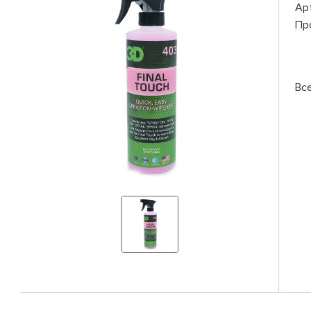
Ар
Пр
Вс