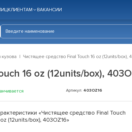
ЛИЦ
КЛИЕНТАМ
ВАКАНСИИ
я кузова
Чистящее средство Final Touch 16 oz (12units/box),
uch 16 oz (12units/box), 403
Артикул:
403OZ16
канчивается
рактеристики «Чистящее средство Final Touch
 oz (12units/box), 403OZ16»