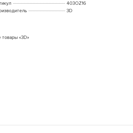
тикул
403OZ16
оизводитель
3D
е товары «3D»