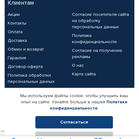
Клиентам
Акции
Согласие посетителя сайта
на обработку
Контакты
персональных данных
Оплата
Политика
Доставка
конфиденциальности
Обмен и возврат
Согласие на получение
рекламы
Гарантия
О нас
Договор-оферта
Карта сайта
Политика обработки
персональных данных
Партнерам
Мы используем файлы cookie, чтобы улучшить ваш
опыт на сайте. Узнайте больше в нашей
Политике
Корпоративным клиентам
Реквизиты компании
конфиденциальности
.
Поставщикам
Согласиться
Отклонить
© КАМАЗ ЦЕНТР ДОНЕЦК, 2015-2026. Все права защищены.