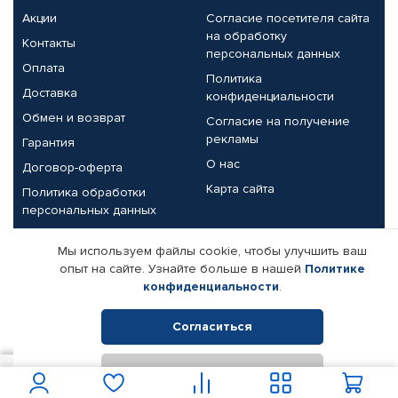
Акции
Согласие посетителя сайта
на обработку
Контакты
персональных данных
Оплата
Политика
Доставка
конфиденциальности
Обмен и возврат
Согласие на получение
рекламы
Гарантия
О нас
Договор-оферта
Карта сайта
Политика обработки
персональных данных
Партнерам
Мы используем файлы cookie, чтобы улучшить ваш
опыт на сайте. Узнайте больше в нашей
Политике
Корпоративным клиентам
Реквизиты компании
конфиденциальности
.
Поставщикам
Согласиться
Отклонить
© КАМАЗ ЦЕНТР ДОНЕЦК, 2015-2026. Все права защищены.
1 050
В корзину
Интернет-магазин автомобильных товаров Автопрофи.