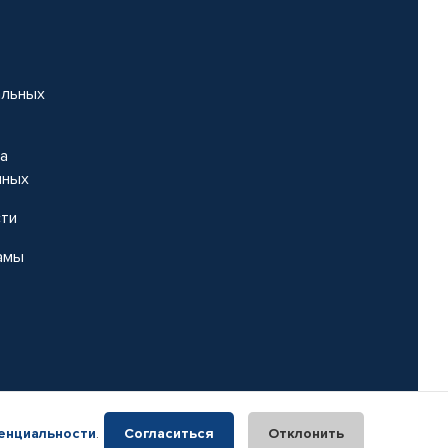
альных
на
нных
сти
амы
енциальности
.
Согласиться
Отклонить