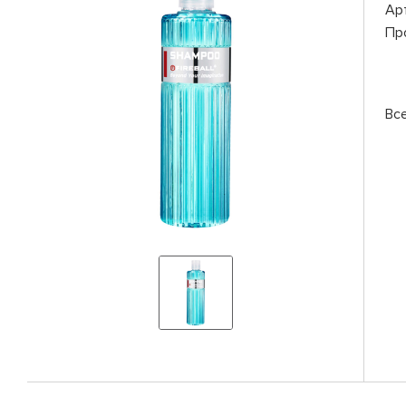
Ар
Пр
Вс