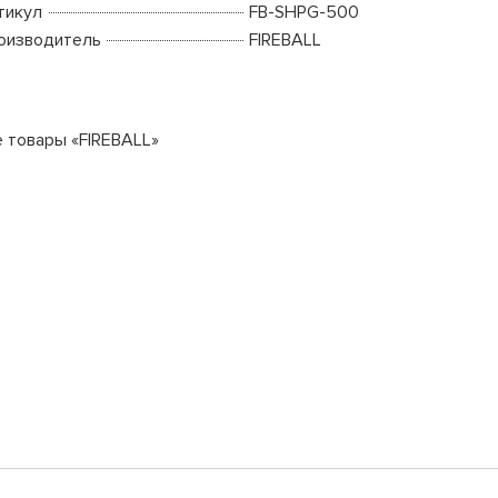
тикул
FB-SHPG-500
оизводитель
FIREBALL
е товары «FIREBALL»