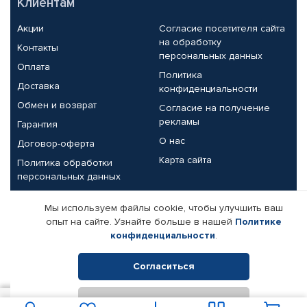
Клиентам
Акции
Согласие посетителя сайта
на обработку
Контакты
персональных данных
Оплата
Политика
Доставка
конфиденциальности
Обмен и возврат
Согласие на получение
рекламы
Гарантия
О нас
Договор-оферта
Карта сайта
Политика обработки
персональных данных
Партнерам
Мы используем файлы cookie, чтобы улучшить ваш
опыт на сайте. Узнайте больше в нашей
Политике
Корпоративным клиентам
Реквизиты компании
конфиденциальности
.
Поставщикам
Согласиться
Отклонить
© КАМАЗ ЦЕНТР ДОНЕЦК, 2015-2026. Все права защищены.