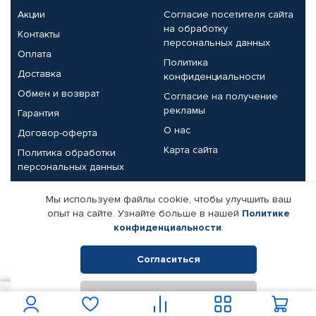
Акции
Согласие посетителя сайта
на обработку
Контакты
персональных данных
Оплата
Политика
Доставка
конфиденциальности
Обмен и возврат
Согласие на получение
рекламы
Гарантия
О нас
Договор-оферта
Карта сайта
Политика обработки
персональных данных
Партнерам
Мы используем файлы cookie, чтобы улучшить ваш
опыт на сайте. Узнайте больше в нашей
Политике
Корпоративным клиентам
Реквизиты компании
конфиденциальности
.
Поставщикам
Согласиться
Отклонить
© КАМАЗ ЦЕНТР ДОНЕЦК, 2015-2026. Все права защищены.
1 600
В корзину
Интернет-магазин автомобильных товаров Автопрофи.