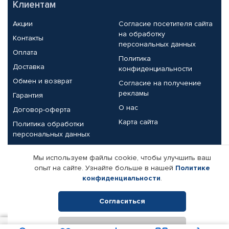
Клиентам
Акции
Согласие посетителя сайта
на обработку
Контакты
персональных данных
Оплата
Политика
Доставка
конфиденциальности
Обмен и возврат
Согласие на получение
рекламы
Гарантия
О нас
Договор-оферта
Карта сайта
Политика обработки
персональных данных
Партнерам
Мы используем файлы cookie, чтобы улучшить ваш
опыт на сайте. Узнайте больше в нашей
Политике
Корпоративным клиентам
Реквизиты компании
конфиденциальности
.
Поставщикам
Согласиться
Отклонить
© КАМАЗ ЦЕНТР ДОНЕЦК, 2015-2026. Все права защищены.