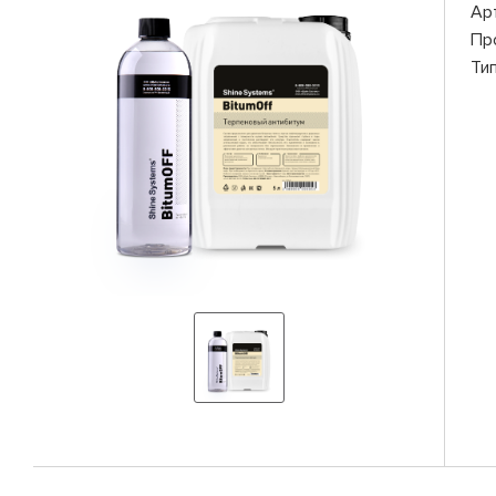
Ар
Пр
Ти