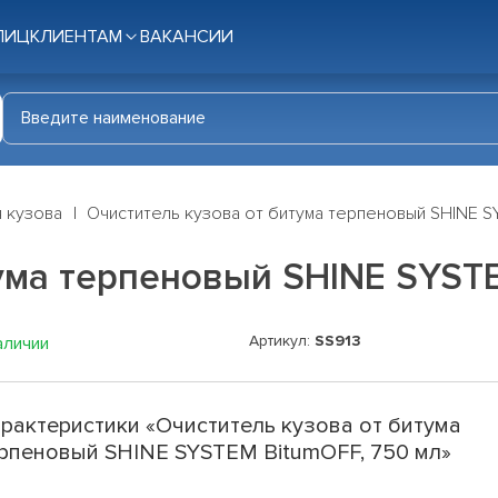
ЛИЦ
КЛИЕНТАМ
ВАКАНСИИ
я кузова
Очиститель кузова от битума терпеновый SHINE S
ума терпеновый SHINE SYST
Артикул:
SS913
аличии
рактеристики «Очиститель кузова от битума
рпеновый SHINE SYSTEM BitumOFF, 750 мл»