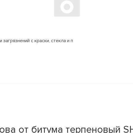
 загрязнений с краски, стекла и п
ова от битума терпеновый S