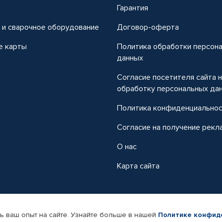
т
Гарантия
 и сварочное оборудование
Договор-оферта
е карты
Политика обработки персон
данных
Согласие посетителя сайта 
обработку персональных да
Политика конфиденциально
Согласие на получение рекл
О нас
Карта сайта
ь ваш опыт на сайте. Узнайте больше в нашей
Политике конфид
-магазин автомобильных товаров Автопрофи.