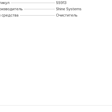
тикул
SS913
оизводитель
Shine Systems
п средства
Очиститель