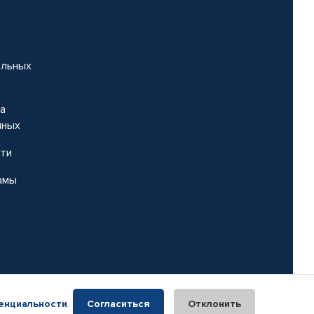
альных
на
нных
сти
амы
енциальности
.
Согласиться
Отклонить