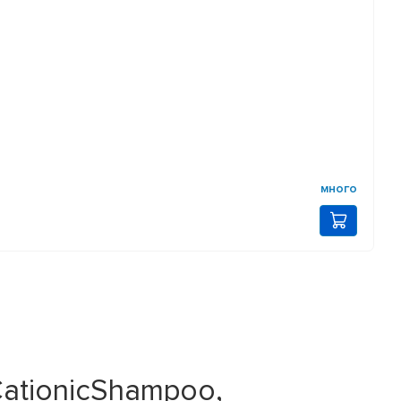
много
ationicShampoo,