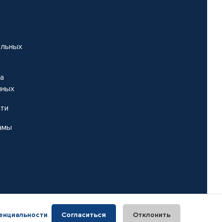
альных
на
нных
сти
амы
енциальности
.
Согласиться
Отклонить