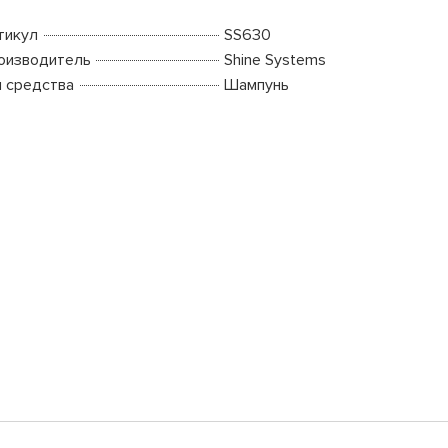
тикул
SS630
оизводитель
Shine Systems
п средства
Шампунь