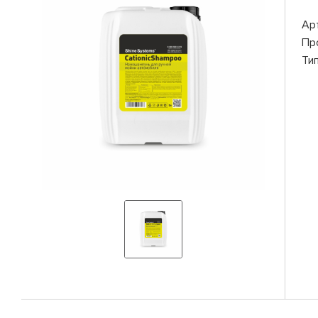
Ар
Пр
Ти