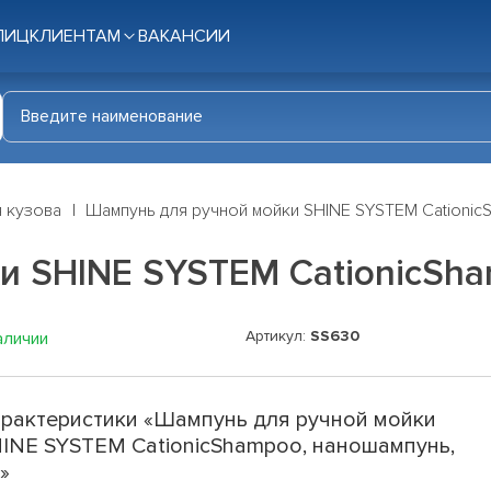
ЛИЦ
КЛИЕНТАМ
ВАКАНСИИ
я кузова
Шампунь для ручной мойки SHINE SYSTEM Cationic
и SHINE SYSTEM CationicSha
Артикул:
SS630
аличии
рактеристики «Шампунь для ручной мойки
INE SYSTEM CationicShampoo, наношампунь,
»