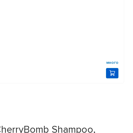
много
CherryBomb Shampoo,