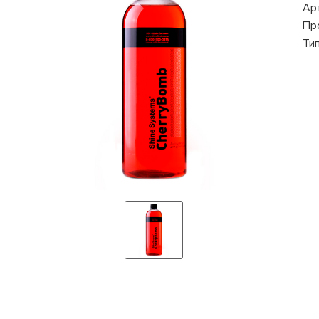
Ар
Пр
Ти