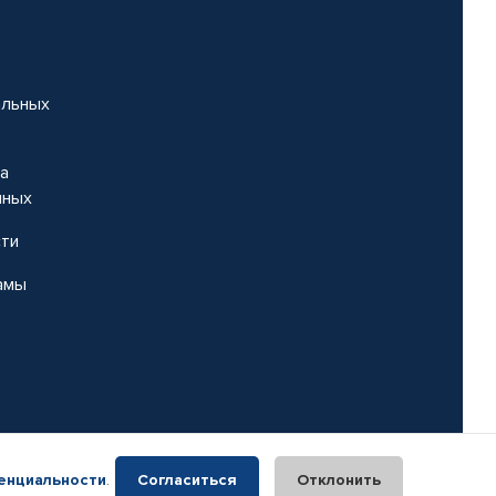
альных
на
нных
сти
амы
енциальности
.
Согласиться
Отклонить