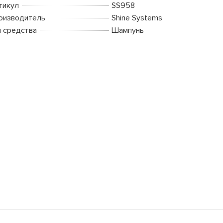
тикул
SS958
оизводитель
Shine Systems
п средства
Шампунь