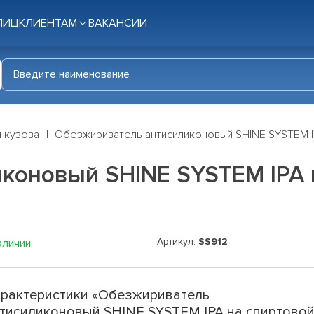
ЛИЦ
КЛИЕНТАМ
ВАКАНСИИ
я кузова
Обезжириватель антисиликоновый SHINE SYSTEM I
коновый SHINE SYSTEM IPA н
Артикул:
SS912
аличии
рактеристики «Обезжириватель
тисиликоновый SHINE SYSTEM IPA на спиртово