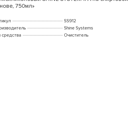
нове, 750мл»
тикул
SS912
оизводитель
Shine Systems
п средства
Очиститель