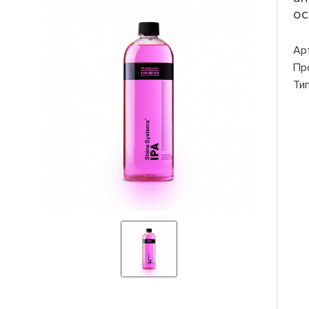
ос
Ар
Пр
Ти