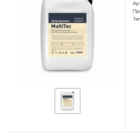
Ар
Пр
Ти