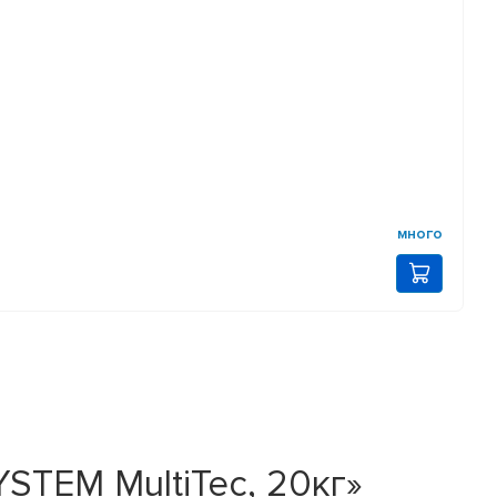
много
STEM MultiTec, 20кг»