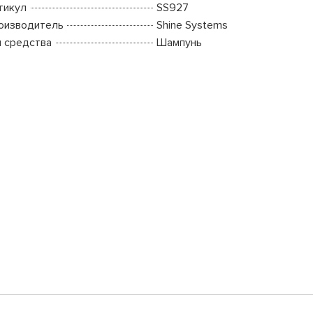
тикул
SS927
оизводитель
Shine Systems
п средства
Шампунь