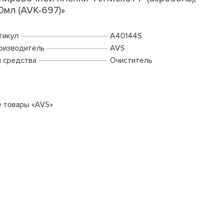
0мл (AVK-697)»
тикул
A40144S
оизводитель
AVS
п средства
Очиститель
е товары «AVS»