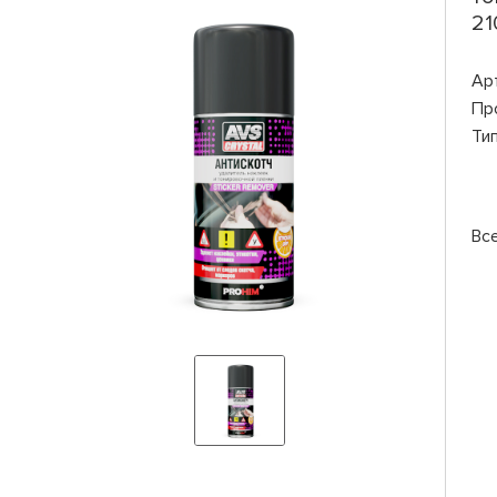
21
Ар
Пр
Ти
Вс