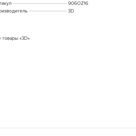
тикул
906OZ16
оизводитель
3D
е товары «3D»