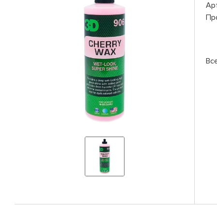
Ар
Пр
Вс