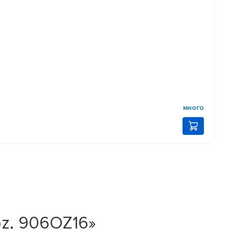
много
oz, 906OZ16»