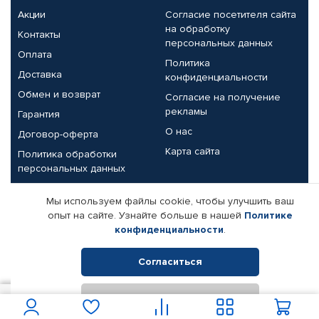
Акции
Согласие посетителя сайта
на обработку
Контакты
персональных данных
Оплата
Политика
Доставка
конфиденциальности
Обмен и возврат
Согласие на получение
рекламы
Гарантия
О нас
Договор-оферта
Карта сайта
Политика обработки
персональных данных
Партнерам
Мы используем файлы cookie, чтобы улучшить ваш
опыт на сайте. Узнайте больше в нашей
Политике
Корпоративным клиентам
Реквизиты компании
конфиденциальности
.
Поставщикам
Согласиться
Отклонить
© КАМАЗ ЦЕНТР ДОНЕЦК, 2015-2026. Все права защищены.
150
В корзину
Интернет-магазин автомобильных товаров Автопрофи.