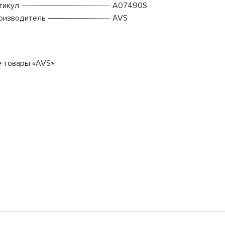
тикул
A07490S
оизводитель
AVS
е товары «AVS»