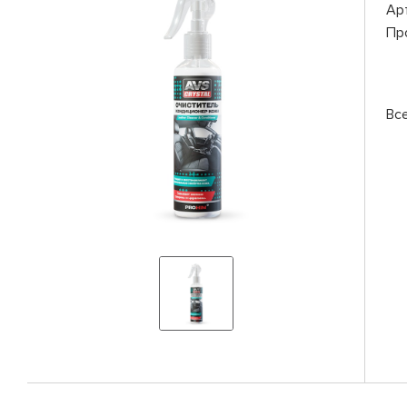
Ар
Пр
Вс