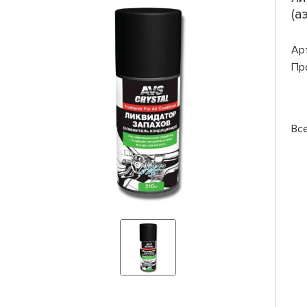
(а
Ар
Пр
Вс