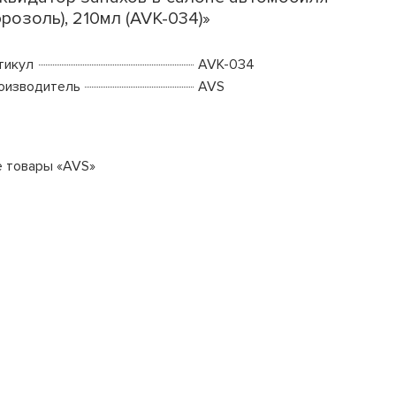
эрозоль), 210мл (AVK-034)»
тикул
AVK-034
оизводитель
AVS
е товары «AVS»