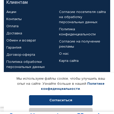
Клиентам
Акции
Согласие посетителя сайта
на обработку
Контакты
персональных данных
Оплата
Политика
Доставка
конфиденциальности
Обмен и возврат
Согласие на получение
рекламы
Гарантия
О нас
Договор-оферта
Карта сайта
Политика обработки
персональных данных
Партнерам
Мы используем файлы cookie, чтобы улучшить ваш
опыт на сайте. Узнайте больше в нашей
Политике
Корпоративным клиентам
Реквизиты компании
конфиденциальности
.
Поставщикам
Согласиться
Отклонить
© КАМАЗ ЦЕНТР ДОНЕЦК, 2015-2026. Все права защищены.