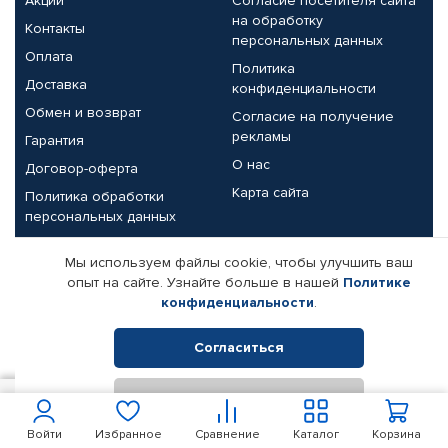
Акции
Согласие посетителя сайта
на обработку
Контакты
персональных данных
Оплата
Политика
Доставка
конфиденциальности
Обмен и возврат
Согласие на получение
рекламы
Гарантия
О нас
Договор-оферта
Карта сайта
Политика обработки
персональных данных
Партнерам
Мы используем файлы cookie, чтобы улучшить ваш
опыт на сайте. Узнайте больше в нашей
Политике
Корпоративным клиентам
Реквизиты компании
конфиденциальности
.
Поставщикам
Согласиться
Отклонить
© КАМАЗ ЦЕНТР ДОНЕЦК, 2015-2026. Все права защищены.
500
В корзину
Интернет-магазин автомобильных товаров Автопрофи.
Войти
Избранное
Сравнение
Каталог
Корзина