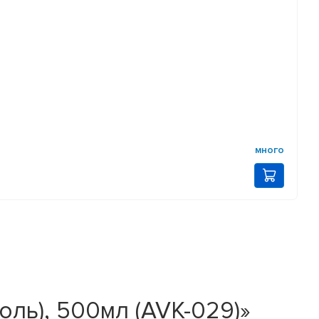
много
оль), 500мл (AVK-029)»