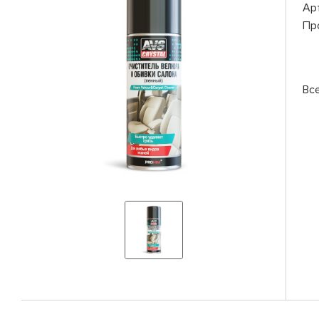
Ар
Пр
Вс