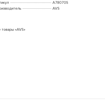
тикул
A78070S
оизводитель
AVS
е товары «AVS»