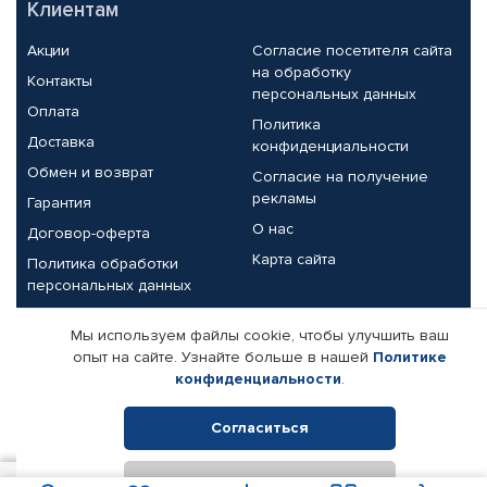
Клиентам
Акции
Согласие посетителя сайта
на обработку
Контакты
персональных данных
Оплата
Политика
Доставка
конфиденциальности
Обмен и возврат
Согласие на получение
рекламы
Гарантия
О нас
Договор-оферта
Карта сайта
Политика обработки
персональных данных
Партнерам
Мы используем файлы cookie, чтобы улучшить ваш
опыт на сайте. Узнайте больше в нашей
Политике
Корпоративным клиентам
Реквизиты компании
конфиденциальности
.
Поставщикам
Согласиться
Отклонить
© КАМАЗ ЦЕНТР ДОНЕЦК, 2015-2026. Все права защищены.