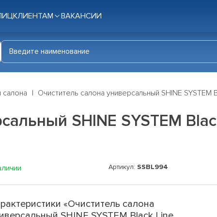
ЛИЦ
КЛИЕНТАМ
ВАКАНСИИ
я салона
Очиститель салона универсальный SHINE SYSTEM Blac
альный SHINE SYSTEM Black L
Артикул:
SSBL994
аличии
рактеристики «Очиститель салона
иверсальный SHINE SYSTEM Black Line