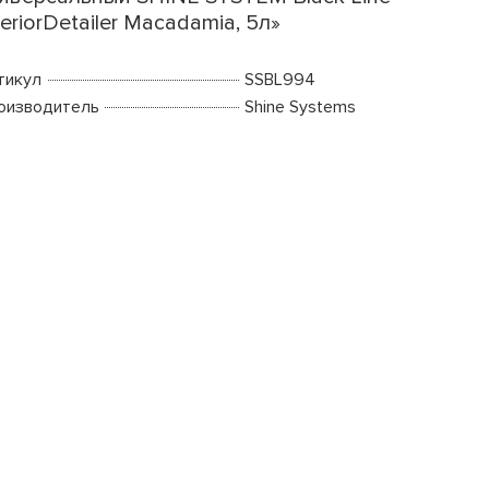
teriorDetailer Macadamia, 5л»
тикул
SSBL994
оизводитель
Shine Systems