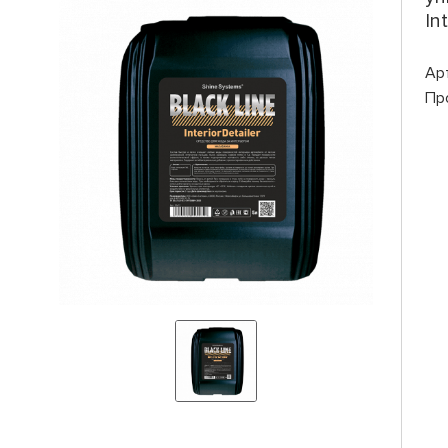
In
Ар
Пр