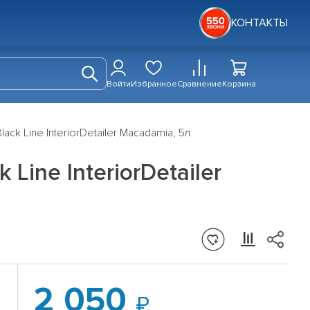
КОНТАКТЫ
Войти
Избранное
Сравнение
Корзина
k Line InteriorDetailer Macadamia, 5л
ine InteriorDetailer
2 050