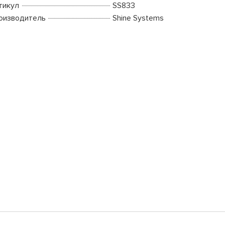
тикул
SS833
оизводитель
Shine Systems