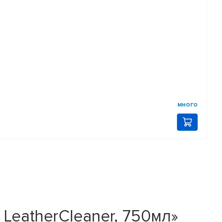
много
LeatherCleaner, 750мл»