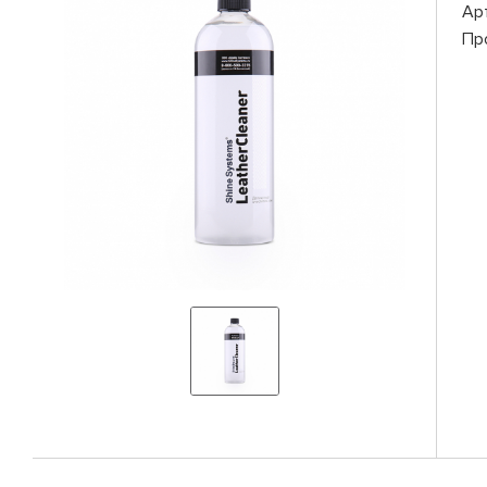
Ар
Пр